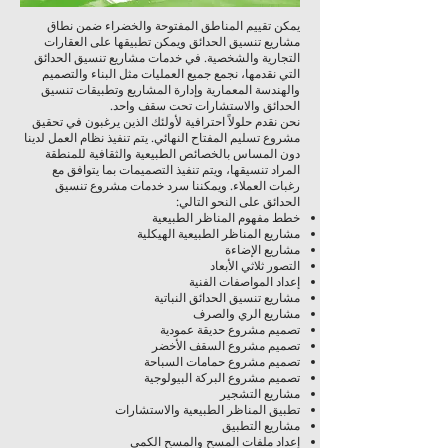
يمكن تقييم المناطق المفتوحة والخضراء ضمن نطاق
مشاريع تنسيق الحدائق ويمكن تطبيقها على العقارات
التجارية والشخصية. في خدمات مشاريع تنسيق الحدائق
التي نقدمها، نجمع جميع العمليات مثل البناء والتصميم
والهندسة المعمارية وإدارة المشاريع وتطبيقات تنسيق
الحدائق والاستشارات تحت سقف واحد.
نحن نقدم حلولاً احترافية لأولئك الذين يرغبون في تحقيق
مشروع تسليم المفتاح النهائي. يتم تنفيذ نظام العمل لدينا
دون المساس بالخصائص الطبيعية والثقافية للمنطقة
المراد تنسيقها، ويتم تنفيذ التصميمات بما يتوافق مع
رغبات العملاء. ويمكننا سرد خدمات مشروع تنسيق
الحدائق على النحو التالي:
خطط مفهوم المناظر الطبيعية
مشاريع المناظر الطبيعية الهيكلية
مشاريع الإضاءة
التصور ثلاثي الأبعاد
إعداد المواصفات الفنية
مشاريع تنسيق الحدائق النباتية
مشاريع الري والصرف
تصميم مشروع حديقة عمودية
تصميم مشروع السقف الأخضر
تصميم مشروع حمامات السباحة
تصميم مشروع البركة البيولوجية
مشاريع التشجير
تطبيق المناظر الطبيعية والاستشارات
مشاريع التطبيق
إعداد ملفات المسح والمسح الكمي