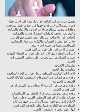
بفضل خبرة شركتنا البالغة 16 عامًا، نقدم اقتراحات حلول
فورية للمشاكل التي قد تواجهها في عقد ما قبل المناقصة،
وطلبات تقديم الشكاوى والاعتراضات، والإعداد والمتابعة
والمعالجة اللاحقة لعمليات القضايا الإدارية والقضائية
الخاصة بك . بالإضافة إلى ذلك، نحن نحمي حقوقك من
خلال رفع القضايا القضائية والإدارية من خلال المحامين
المتعاقدين معنا في جميع أنحاء البلاد.
عمليات الاعتراض على قرارات المناقصة،
اعتراض العطاء لدى الإدارات على قرارات العطاء النهائية،
طلبات الشكاوى التي تعترض على مجلس المشتريات
العامة،
تطبيقات الإضافة،
معاملات نقل العقد،
الإجراءات القانونية المتعلقة بإلغاء قرارات إلغاء المناقصة،
رفع دعوى قضائية ضد التصرفات التنظيمية للوكالة العامة
للصفقات العمومية،
رفع دعوى ضد قرارات منع الأشخاص من المشاركة في
المناقصات العامة،
رفع دعوى التعويض نتيجة قرار الحظر من المناقصات،
خدمات طلب الرأي لدى المجلس الفني الأعلى وفقاً
لأحكام قانون مواجهة المشاكل التي تواجهها شركات
المقاولات مع الإدارات فيما يتعلق باتفاقية المناقصة،
إنهاء عقد العطاء / التصفية / النقل،